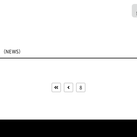
（NEWS）
8