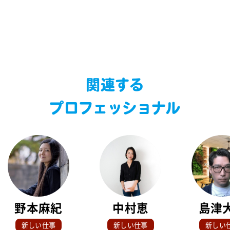
関連する
プロフェッショナル
野本麻紀
中村恵
島津
新しい仕事
新しい仕事
新しい